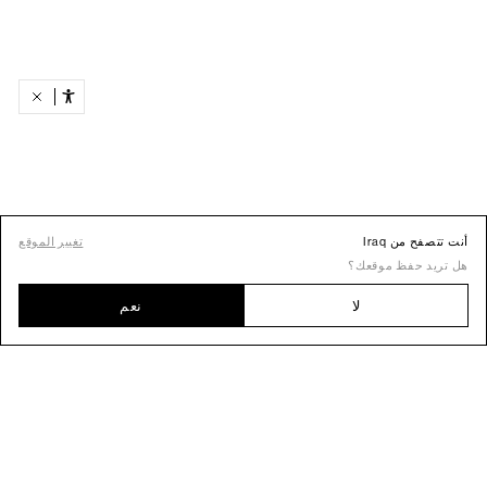
أنت تتصفح من Iraq
تغيير الموقع
هل تريد حفظ موقعك؟
لا
نعم