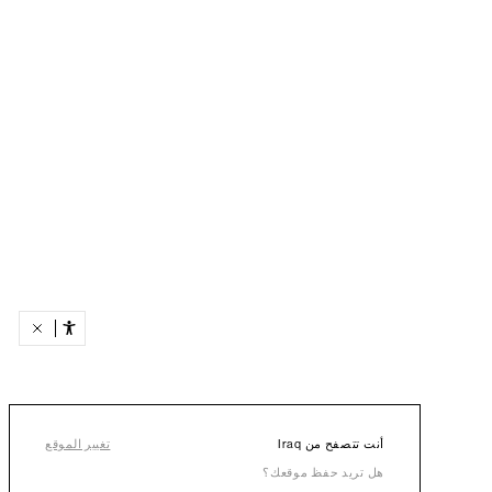
أنت تتصفح من Iraq
تغيير الموقع
هل تريد حفظ موقعك؟