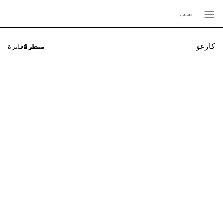
بحث
كارغو
فلترة