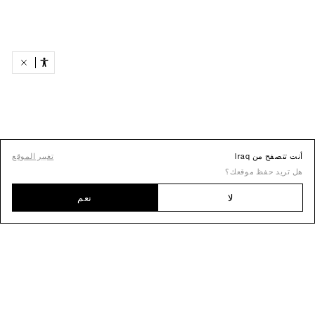
أنت تتصفح من Iraq
تغيير الموقع
هل تريد حفظ موقعك؟
لا
نعم