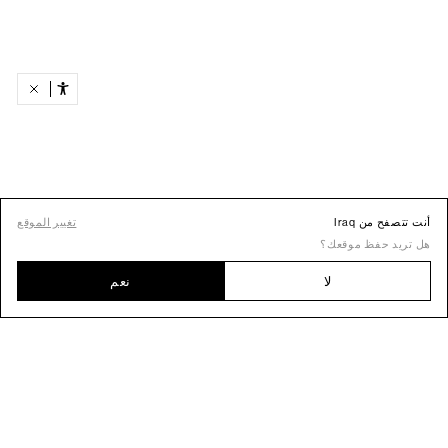
أنت تتصفح من Iraq
تغيير الموقع
هل تريد حفظ موقعك؟
لا
نعم