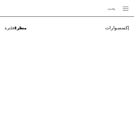
بحث
إكسسوارات
فلترة