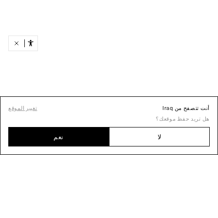
أنت تتصفح من Iraq
تغيير الموقع
هل تريد حفظ موقعك؟
لا
نعم