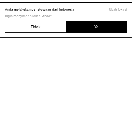
Anda melakukan penelusuran dari Indonesia
Ubah lokasi
Ingin menyimpan lokasi Anda?
Tidak
Ya