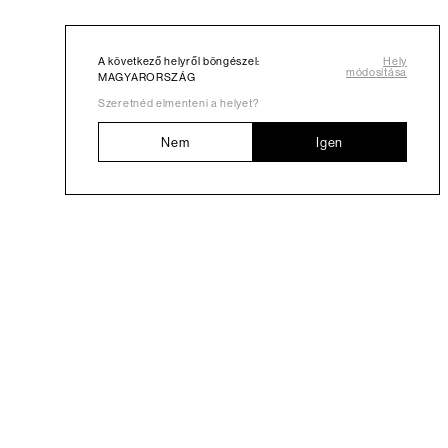
A következő helyről böngészel:
Hely
módosítása
MAGYARORSZÁG
Szeretnéd elmenteni a helyet?
Nem
Igen