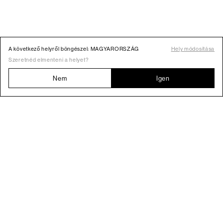
A következő helyről böngészel: MAGYARORSZÁG
Hely módosítása
Szeretnéd elmenteni a helyet?
Nem
Igen