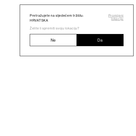
Pretražujete na sljedećem tržištu:
Promijeni
lokaciju
HRVATSKA
Želite li spremiti svoju lokaciju?
Ne
Da