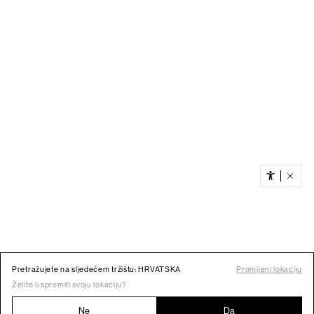
Pretražujete na sljedećem tržištu: HRVATSKA
Promijeni lokaciju
Želite li spremiti svoju lokaciju?
Ne
Da