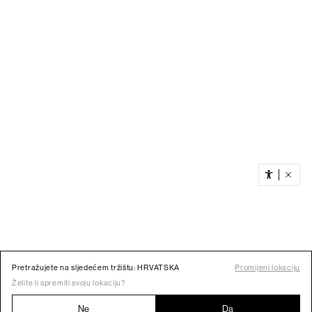
Pretražujete na sljedećem tržištu: HRVATSKA
Promijeni lokaciju
Želite li spremiti svoju lokaciju?
Ne
Da