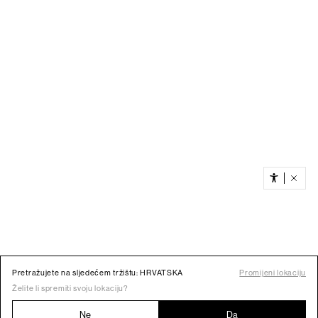
Pretražujete na sljedećem tržištu: HRVATSKA
Promijeni lokaciju
Želite li spremiti svoju lokaciju?
Ne
Da