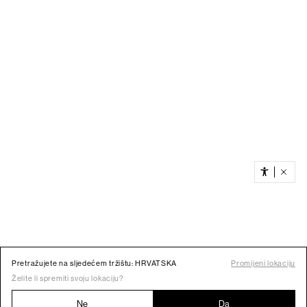
Pretražujete na sljedećem tržištu: HRVATSKA
Promijeni lokaciju
Želite li spremiti svoju lokaciju?
Ne
Da