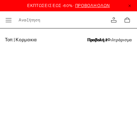
Αναζήτηση
Τοπ | Κορμακια
Φιλτράρισμα