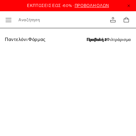
Αναζήτηση
Παντελόνι Φόρμας
Φιλτράρισμα