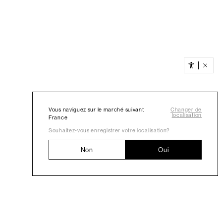
Vous naviguez sur le marché suivant
Changer de
localisation
France
Souhaitez-vous enregistrer votre localisation?
Non
Oui