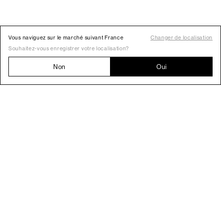
Vous naviguez sur le marché suivant France
Changer de localisation
Souhaitez-vous enregistrer votre localisation?
Non
Oui