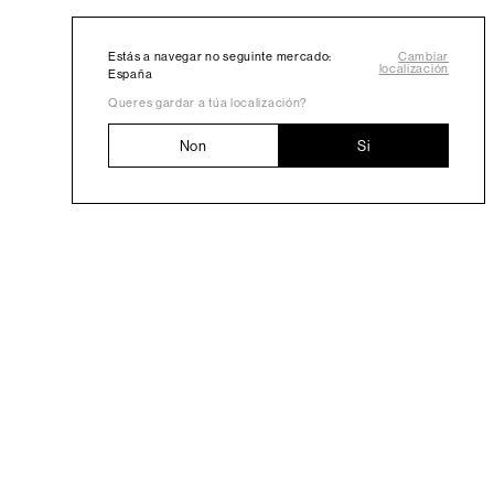
Estás a navegar no seguinte mercado:
Cambiar
localización
España
Queres gardar a túa localización?
Non
Si