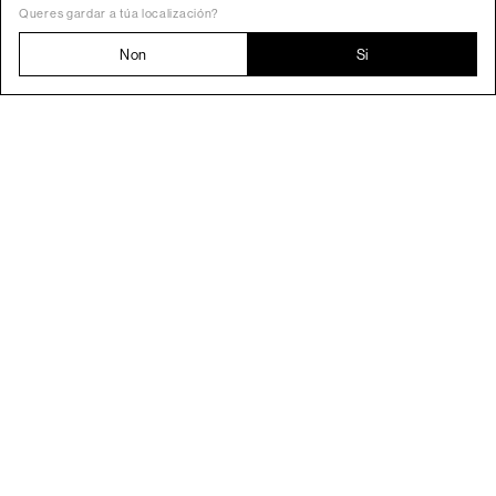
Queres gardar a túa localización?
Non
Si