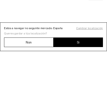
Estás a navegar no seguinte mercado: España
Cambiar localización
Carteiras
Queres gardar a túa localización?
{'sale':{'exclSale':{'i':null,'e':null}}}
ver máis
Non
Si