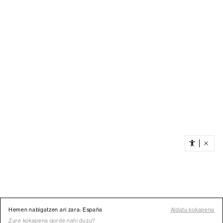
Hemen nabigatzen ari zara: España
Aldatu kokapena
Zure kokapena gorde nahi duzu?