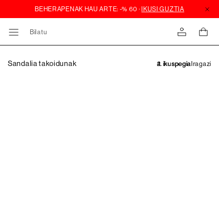
Bilatu
Sandalia takoidunak
Iragazi