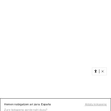
Hemen nabigatzen ari zara: España
Aldatu kokapena
Zure kokapena gorde nahi duzu?