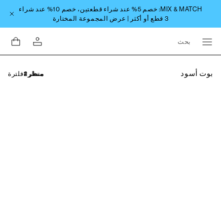
بحث
بوت أسود
فلترة