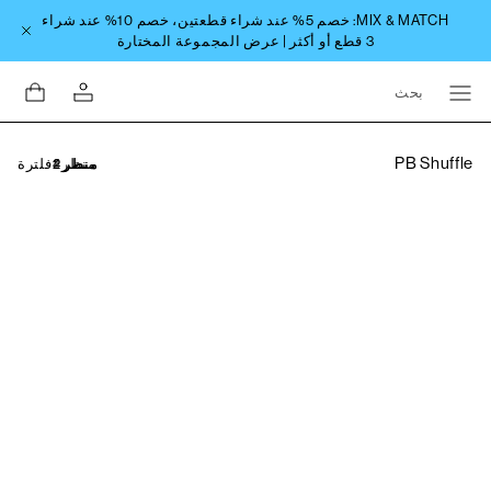
بحث
PB Shuffle
فلترة