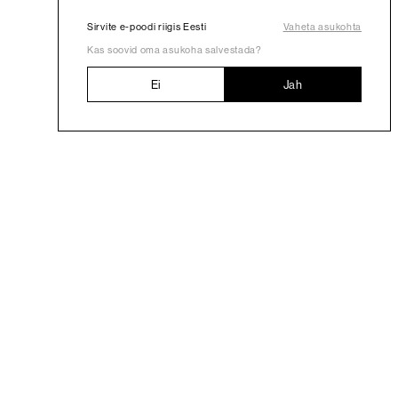
Sirvite e-poodi riigis Eesti
Vaheta asukohta
Kas soovid oma asukoha salvestada?
Ei
Jah