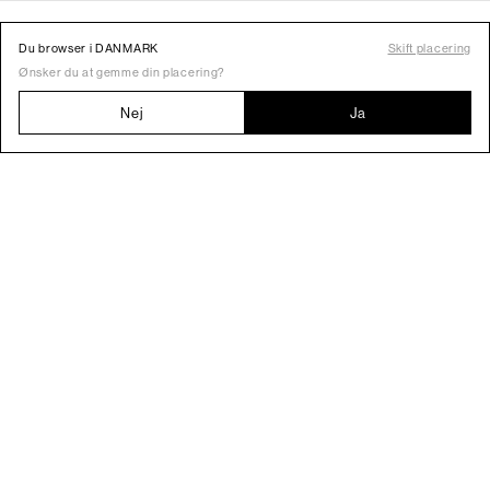
Du browser i DANMARK
Skift placering
Ønsker du at gemme din placering?
Nej
Ja