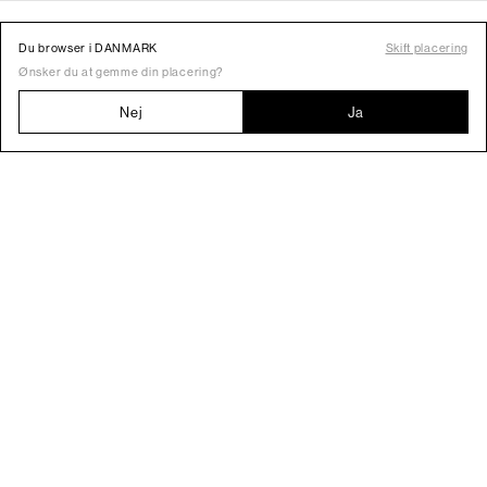
Du browser i DANMARK
Skift placering
Ønsker du at gemme din placering?
Nej
Ja