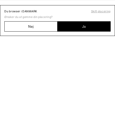
Du browser i DANMARK
Skift placering
Ønsker du at gemme din placering?
Nej
Ja