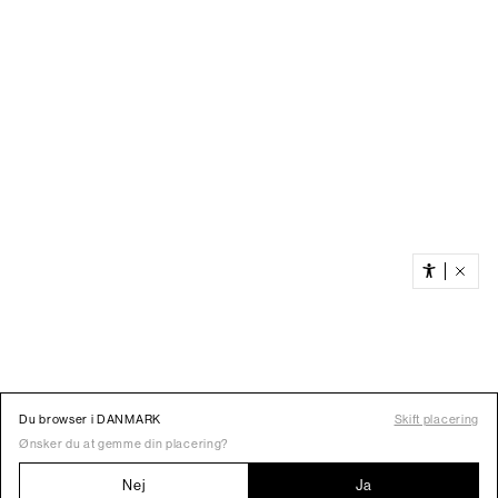
Du browser i DANMARK
Skift placering
Ønsker du at gemme din placering?
Nej
Ja