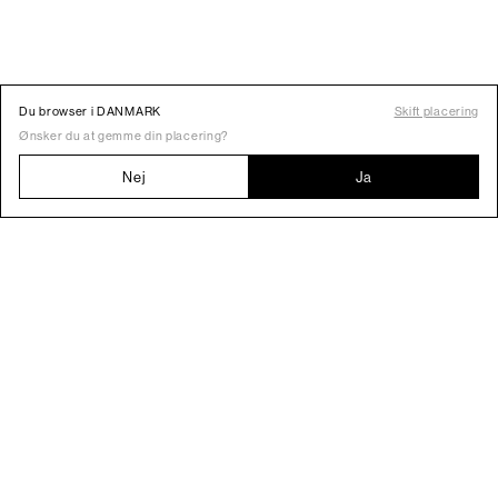
Du browser i DANMARK
Skift placering
Ønsker du at gemme din placering?
Nej
Ja