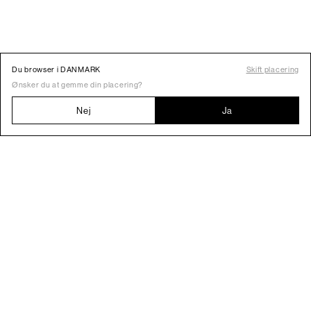
Du browser i DANMARK
Skift placering
Ønsker du at gemme din placering?
Nej
Ja