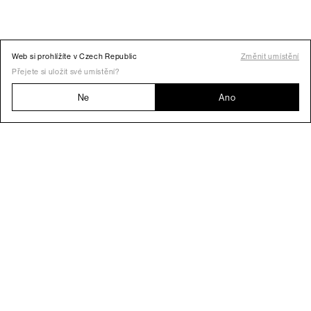
Web si prohlížíte v Czech Republic
Změnit umístění
Přejete si uložit své umístění?
Ne
Ano