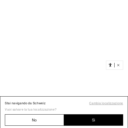
Stai navigando da Schweiz
Cambia localizzazione
Vuoi salvare la tua localizzazione?
No
Sì