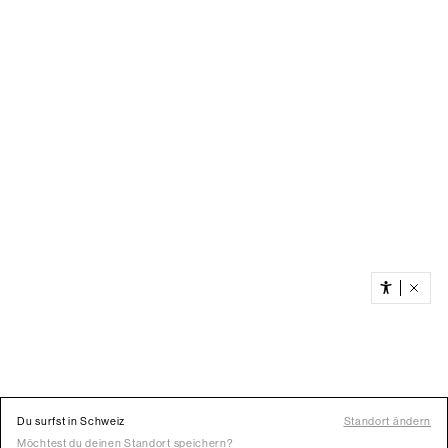
Du surfst in Schweiz
Standort ändern
Möchtest du deinen Standort speichern?