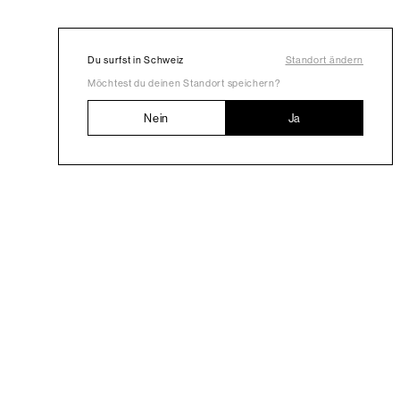
Du surfst in Schweiz
Standort ändern
Möchtest du deinen Standort speichern?
Nein
Ja