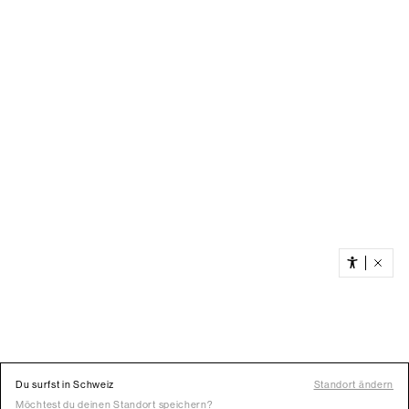
Du surfst in Schweiz
Standort ändern
Möchtest du deinen Standort speichern?