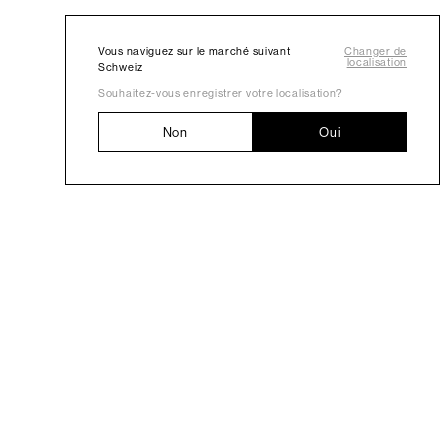
Vous naviguez sur le marché suivant
Changer de
localisation
Schweiz
Souhaitez-vous enregistrer votre localisation?
Non
Oui