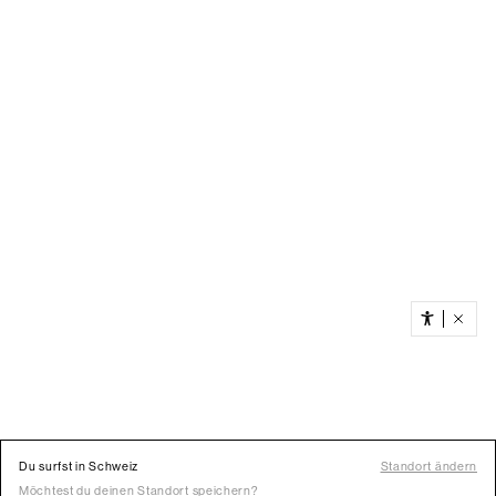
Du surfst in Schweiz
Standort ändern
Möchtest du deinen Standort speichern?