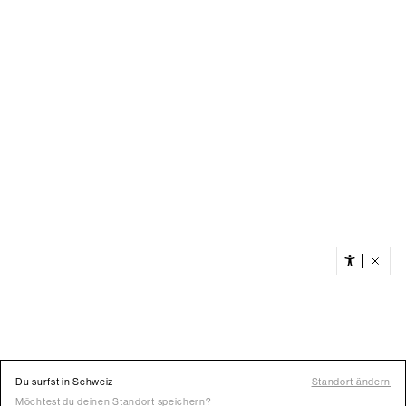
Du surfst in Schweiz
Standort ändern
Möchtest du deinen Standort speichern?