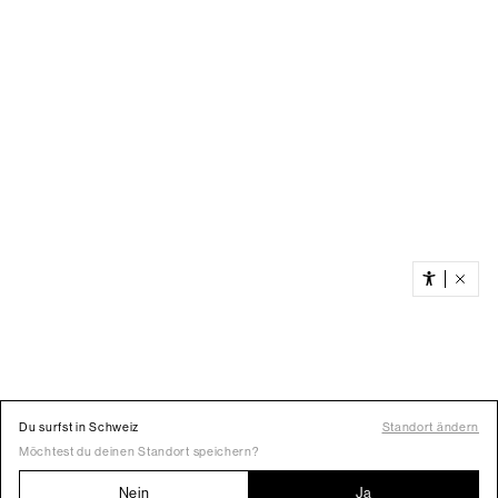
Du surfst in Schweiz
Standort ändern
Möchtest du deinen Standort speichern?
Nein
Ja