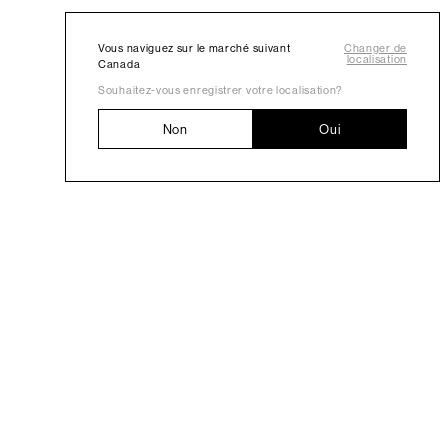
Vous naviguez sur le marché suivant
Changer de
localisation
Canada
Souhaitez-vous enregistrer votre localisation?
Non
Oui