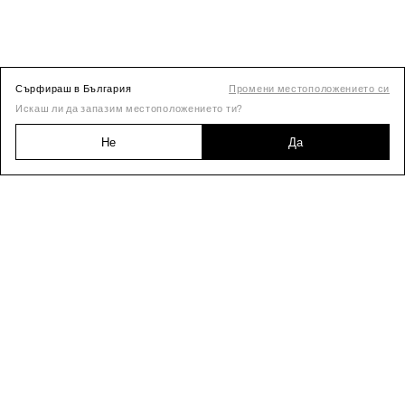
Сърфираш в България
Промени местоположението си
Искаш ли да запазим местоположението ти?
Не
Да