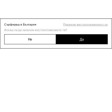
Сърфираш в България
Промени местоположението си
Искаш ли да запазим местоположението ти?
Не
Да