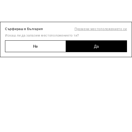
Сърфираш в България
Промени местоположението си
Искаш ли да запазим местоположението ти?
Не
Да