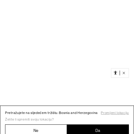
Pretražujete na sljedećem tržištu: Bosnia and Herzegovina
Promijeni lokaciju
Želite li spremiti svoju lokaciju?
Ne
Da