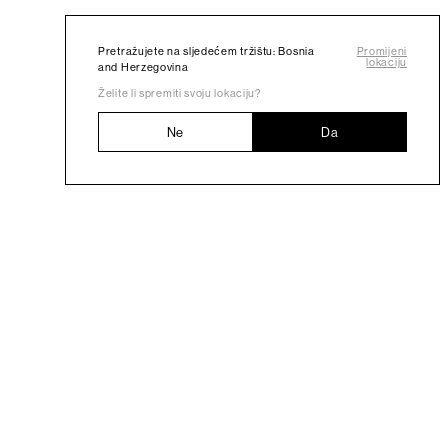
Pretražujete na sljedećem tržištu: Bosnia
Promijeni
lokaciju
and Herzegovina
Želite li spremiti svoju lokaciju?
Ne
Da