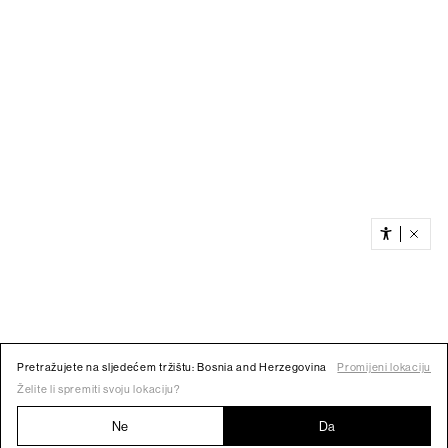
Pretražujete na sljedećem tržištu: Bosnia and Herzegovina
Promijeni lokaciju
Želite li spremiti svoju lokaciju?
Ne
Da