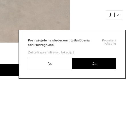
Pretražujete na sljedećem tržištu: Bosnia
Promijeni
lokaciju
and Herzegovina
Želite li spremiti svoju lokaciju?
Ne
Da