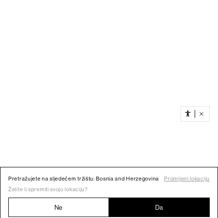
Pretražujete na sljedećem tržištu: Bosnia and Herzegovina
Promijeni lokaciju
Želite li spremiti svoju lokaciju?
Ne
Da