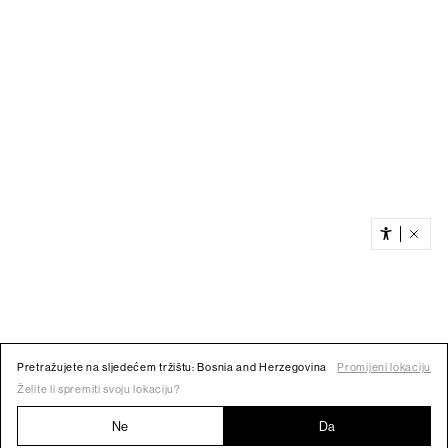
Pretražujete na sljedećem tržištu: Bosnia and Herzegovina
Promijeni lokaciju
Želite li spremiti svoju lokaciju?
Ne
Da